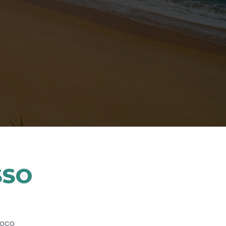
SSO
coco