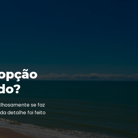
 opção
do?
ilhosamente se faz
a detalhe foi feito