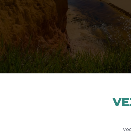
VE
Voc