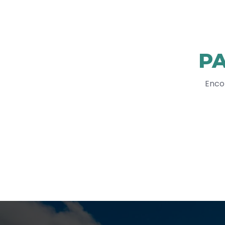
P
Enco