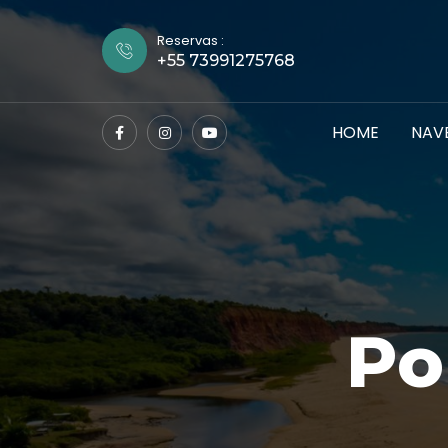
Reservas :
+55 73991275768
HOME
NAV
Po